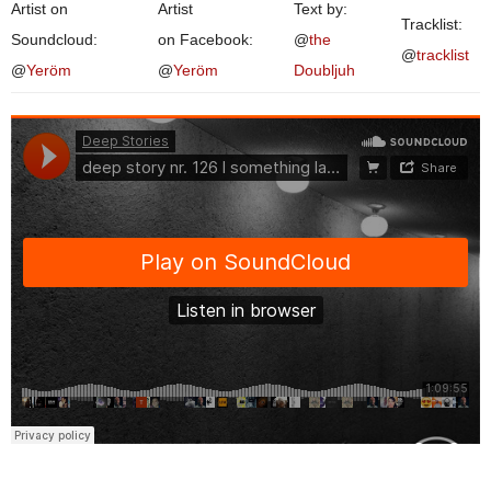
Artist on
Artist
Text by:
Tracklist:
Soundcloud:
on Facebook:
@
the
@
tracklist
@
Yeröm
@
Yeröm
Doubljuh