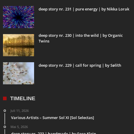
deep story nr. 231 | pure energy | by Nikka Lorak
deep story nr. 230 | into the wild | by Organic
Twins
deep story nr. 229 | call for spring | by Sølíth
TIMELINE
Juli 11, 2026
Various Artists – Summer Sol XI [Sol Selectas]
Mai 5, 2026
deep story nr. 233 | handmade | by Soso Klein