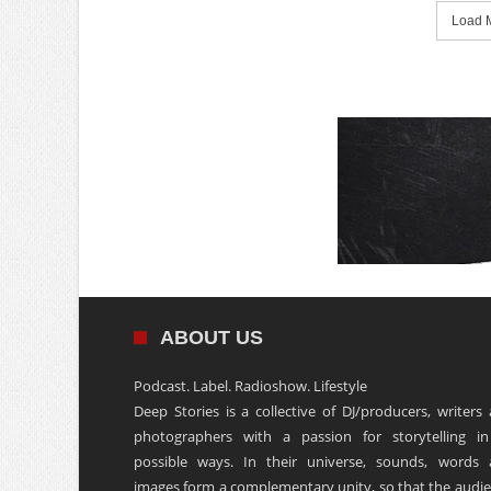
Load M
ABOUT US
Podcast. Label. Radioshow. Lifestyle
Deep Stories is a collective of DJ/producers, writers
photographers with a passion for storytelling in
possible ways. In their universe, sounds, words
images form a complementary unity, so that the audi