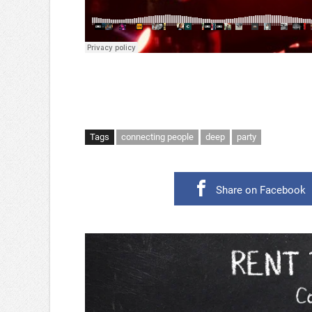
Tags
connecting people
deep
party
Share on Facebook