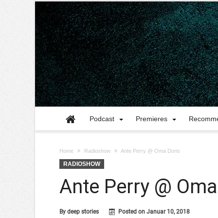
Podcast
Premieres
Recomme
Home
Radioshow
Ante Perry @ Oma Doris
RADIOSHOW
Ante Perry @ Oma
By
deep stories
Posted on
Januar 10, 2018