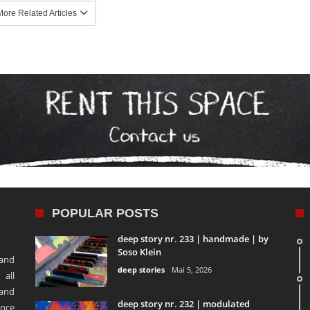
ore Related Articles
POPULAR POSTS
deep story nr. 233 | handmade | by
Soso Klein
 and
deep stories
Mai 5, 2026
 all
 and
deep story nr. 232 | modulated
ence