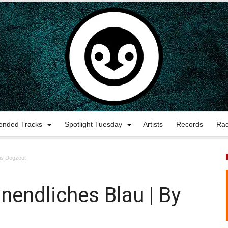
nded Tracks
Spotlight Tuesday
Artists
Records
Ra
ris Dogzout
nendliches Blau | By