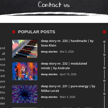
POPULAR POSTS
deep story nr. 233 | handmade | by
Soso Klein
 and
deep stories
Mai 5, 2026
 all
 and
deep story nr. 232 | modulated
ence
minds | by Andrale
ime.
deep stories
April 19, 2026
ast
ave
deep story nr. 231 | pure energy | by
and
Nikka Lorak
Miss
deep stories
März 3, 2026
ski,
liet