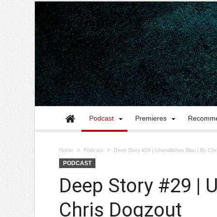
Podcast
Premieres
Recomme
Home
Podcast
Deep Story #29 | Unendliches Blau | By Ch
PODCAST
Deep Story #29 | U
Chris Dogzout