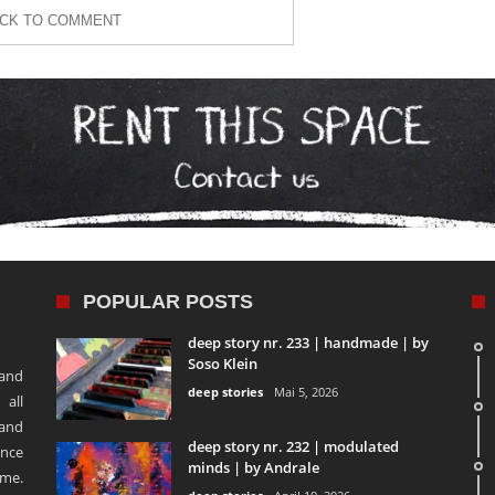
ICK TO COMMENT
POPULAR POSTS
deep story nr. 233 | handmade | by
Soso Klein
 and
deep stories
Mai 5, 2026
 all
 and
deep story nr. 232 | modulated
ence
minds | by Andrale
ime.