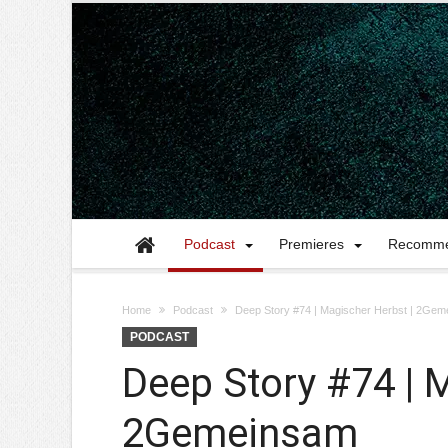
Podcast
Premieres
Recomme
Home
Podcast
Deep Story #74 | Magischer Herbst | 2Ge
PODCAST
Deep Story #74 | 
2Gemeinsam