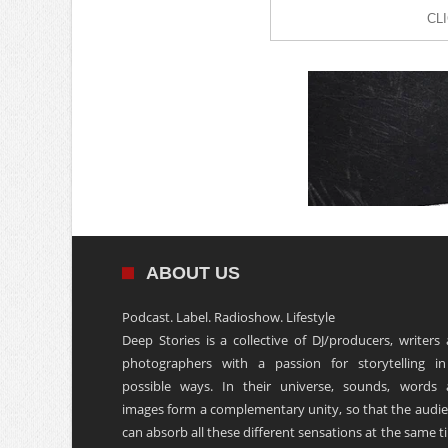
CL
ABOUT US
Podcast. Label. Radioshow. Lifestyle
Deep Stories is a collective of DJ/producers, writers
photographers with a passion for storytelling in
possible ways. In their universe, sounds, words
images form a complementary unity, so that the audi
can absorb all these different sensations at the same t