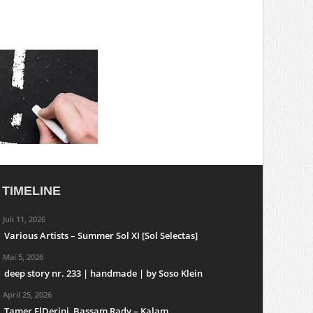
TIMELINE
Juli 11, 2026
Various Artists – Summer Sol XI [Sol Selectas]
Mai 5, 2026
deep story nr. 233 | handmade | by Soso Klein
April 25, 2026
Tamer ElDerini, Bassam Rady – Kalam