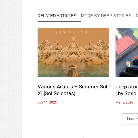
RELATED ARTICLES
MORE BY DEEP STORIES
Various Artists – Summer Sol
deep stor
XI [Sol Selectas]
| by Soso 
Juli 11, 2026
Mai 5, 2026
Load M