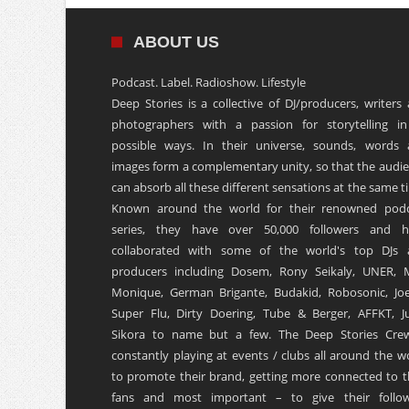
ABOUT US
Podcast. Label. Radioshow. Lifestyle
Deep Stories is a collective of DJ/producers, writers
photographers with a passion for storytelling in
possible ways. In their universe, sounds, words
images form a complementary unity, so that the audi
can absorb all these different sensations at the same t
Known around the world for their renowned podc
series, they have over 50,000 followers and h
collaborated with some of the world's top DJs 
producers including Dosem, Rony Seikaly, UNER, 
Monique, German Brigante, Budakid, Robosonic, Joe
Super Flu, Dirty Doering, Tube & Berger, AFFKT, Ju
Sikora to name but a few. The Deep Stories Crew
constantly playing at events / clubs all around the w
to promote their brand, getting more connected to t
fans and most important – to give their follow