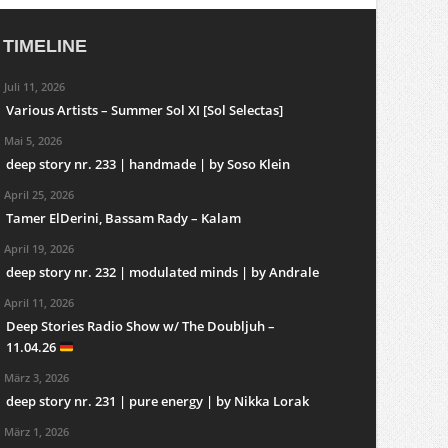
TIMELINE
Juli 11, 2026
Various Artists – Summer Sol XI [Sol Selectas]
Mai 5, 2026
deep story nr. 233 | handmade | by Soso Klein
April 25, 2026
Tamer ElDerini, Bassam Rady – Kalam
April 19, 2026
deep story nr. 232 | modulated minds | by Andrale
April 11, 2026
Deep Stories Radio Show w/ The Doubljuh –
11.04.26
März 3, 2026
deep story nr. 231 | pure energy | by Nikka Lorak
März 1, 2026