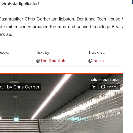
s Großstadtgeflüster!
 Gastmusiker Chris Gerber am liebsten. Der junge Tech House /
e mit in seinen urbanen Kosmos und serviert knackige Beats
erk ab.
book:
Text by:
Tracklist:
r
@
The Doubljuh
@
tracklist