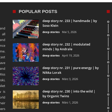
POPULAR POSTS
deep story nr. 233 | handmade | by
Soso Klein
 and
deep stories
Mai 5, 2026
 all
 and
deep story nr. 232 | modulated
ence
minds | by Andrale
ime.
deep stories
April 19, 2026
ast
ave
deep story nr. 231 | pure energy | by
and
Nikka Lorak
Miss
deep stories
März 3, 2026
ski,
liet
deep story nr. 230 | into the wild |
 is
by Organic Twins
orld
deep stories
März 1, 2026
heir
ers