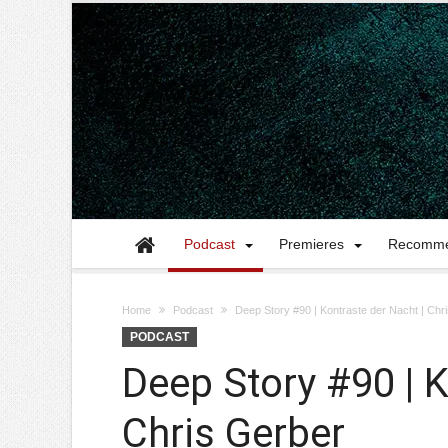
Podcast
Premieres
Recomme
Home
Podcast
Deep Story #90 | Kontraste der Nacht | Chr
PODCAST
Deep Story #90 | K
Chris Gerber