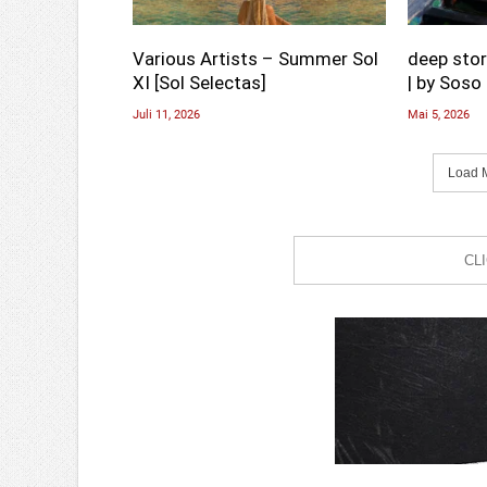
Various Artists – Summer Sol
deep stor
XI [Sol Selectas]
| by Soso 
Juli 11, 2026
Mai 5, 2026
Load M
CL