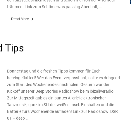
den Sitzsack sinken lassen und schon mal von der Afterhour
träumen. Link zum Set time was passing Aber halt, …
Read More
d Tips
Donnerstag und die freshen Tipps kommen für Euch
hereingeflattert! Wer das Event verpasst hat, sollte es dringend
zum Start des Wochenendes nachholen. Gestern war der
Kickoff unserer Deep Stories Radioshow beim ibizaliveradio.
Zur Mittagszeit gab es ein buntes Allerlei elektronischer
Tanzmusik, ganz im Stil der weißen Insel. Einshalten und die
Batterie fürs Wochenende aufladen! Link zur Radioshow: DSR
01 – deep …