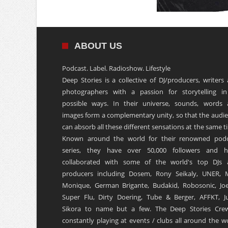
ABOUT US
Podcast. Label. Radioshow. Lifestyle
Deep Stories is a collective of DJ/producers, writers
photographers with a passion for storytelling in
possible ways. In their universe, sounds, words
images form a complementary unity, so that the audi
can absorb all these different sensations at the same t
Known around the world for their renowned podc
series, they have over 50,000 followers and h
collaborated with some of the world's top DJs 
producers including Dosem, Rony Seikaly, UNER, 
Monique, German Brigante, Budakid, Robosonic, Joe
Super Flu, Dirty Doering, Tube & Berger, AFFKT, Ju
Sikora to name but a few. The Deep Stories Crew
constantly playing at events / clubs all around the w