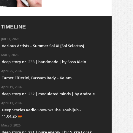
TIMELINE
Juli 11, 2026
Various Artists – Summer Sol XI [Sol Selectas]
Mai 5, 2026
deep story nr. 233 | handmade | by Soso Klein
April 25, 2026
Tamer ElDerini, Bassam Rady – Kalam
April 19, 2026
deep story nr. 232 | modulated minds | by Andrale
April 11, 2026
Deep Stories Radio Show w/ The Doubljuh –
11.04.26
März 3, 2026
deep story nr. 231 | pure energy | by Nikka Lorak