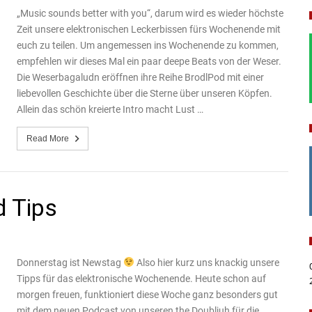
„Music sounds better with you“, darum wird es wieder höchste
Zeit unsere elektronischen Leckerbissen fürs Wochenende mit
euch zu teilen. Um angemessen ins Wochenende zu kommen,
empfehlen wir dieses Mal ein paar deepe Beats von der Weser.
Die Weserbagaludn eröffnen ihre Reihe BrodlPod mit einer
liebevollen Geschichte über die Sterne über unseren Köpfen.
Allein das schön kreierte Intro macht Lust …
Read More
d Tips
Donnerstag ist Newstag
Also hier kurz uns knackig unsere
Tipps für das elektronische Wochenende. Heute schon auf
morgen freuen, funktioniert diese Woche ganz besonders gut
mit dem neuen Podcast von unseren the Doubljuh für die