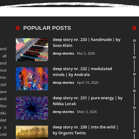
POPULAR POSTS
deep story nr. 233 | handmade | by
Soso Klein
 and
deep stories
Mai 5, 2026
 all
 and
deep story nr. 232 | modulated
ence
minds | by Andrale
ime.
deep stories
April 19, 2026
ast
ave
deep story nr. 231 | pure energy | by
and
Nikka Lorak
Miss
deep stories
März 3, 2026
ski,
liet
deep story nr. 230 | into the wild |
 is
by Organic Twins
orld