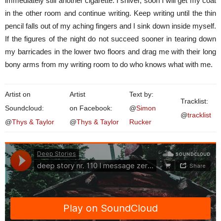
immediately still another cigarette. I shiver, soon I will get my coat
in the other room and continue writing. Keep writing until the thin
pencil falls out of my aching fingers and I sink down inside myself.
If the figures of the night do not succeed sooner in tearing down
my barricades in the lower two floors and drag me with their long
bony arms from my writing room to do who knows what with me.
Artist on
Artist
Text by:
Tracklist:
Soundcloud:
on Facebook:
@
Simon
@
tracklist
@
Thys & Taylor
@
Thys & Taylor
Rucker