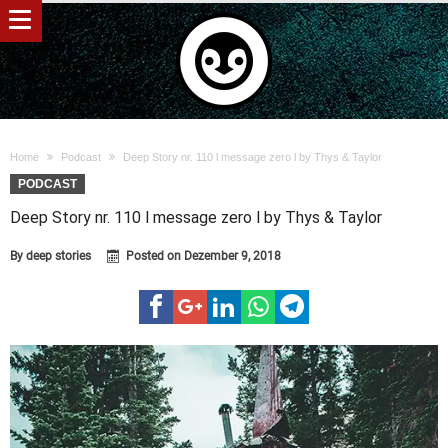
Home
Podcast
Deep Story nr. 110 l message zero l by Thys & Taylor
PODCAST
Deep Story nr. 110 l message zero l by Thys & Taylor
By
deep stories
Posted on
Dezember 9, 2018