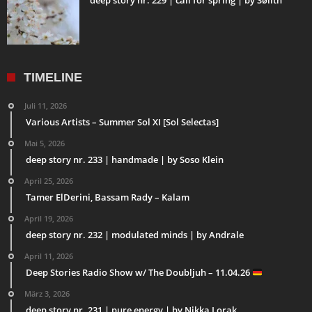
deep story nr. 229 | call for spring | by Sølíth
TIMELINE
Juli 11, 2026
Various Artists – Summer Sol XI [Sol Selectas]
Mai 5, 2026
deep story nr. 233 | handmade | by Soso Klein
April 25, 2026
Tamer ElDerini, Bassam Rady – Kalam
April 19, 2026
deep story nr. 232 | modulated minds | by Andrale
April 11, 2026
Deep Stories Radio Show w/ The Doubljuh – 11.04.26
März 3, 2026
deep story nr. 231 | pure energy | by Nikka Lorak