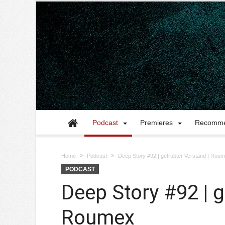
Podcast
Premieres
Recomme
Home
Podcast
Deep Story #92 | getrübter Verstand | Rou
PODCAST
Deep Story #92 | g
Roumex