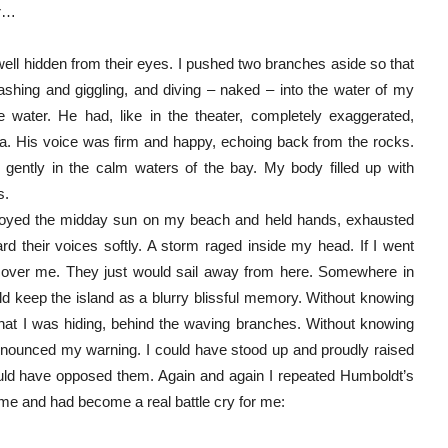
er…
, well hidden from their eyes. I pushed two branches aside so that
ashing and giggling, and diving – naked – into the water of my
 water. He had, like in the theater, completely exaggerated,
nea. His voice was firm and happy, echoing back from the rocks.
 gently in the calm waters of the bay. My body filled up with
s.
 enjoyed the midday sun on my beach and held hands, exhausted
rd their voices softly. A storm raged inside my head. If I went
scover me. They just would sail away from here. Somewhere in
ld keep the island as a blurry blissful memory. Without knowing
hat I was hiding, behind the waving branches. Without knowing
pronounced my warning. I could have stood up and proudly raised
ould have opposed them. Again and again I repeated Humboldt’s
e and had become a real battle cry for me: