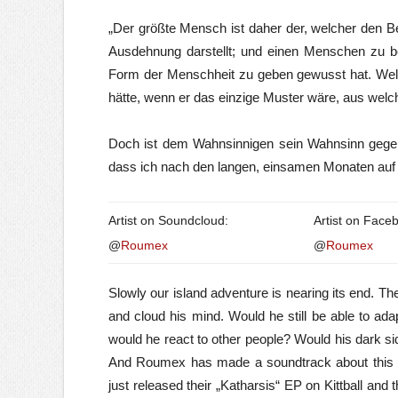
„Der größte Mensch ist daher der, welcher den Be
Ausdehnung darstellt; und einen Menschen zu beur
Form der Menschheit zu geben gewusst hat. Welc
hätte, wenn er das einzige Muster wäre, aus we
Doch ist dem Wahnsinnigen sein Wahnsinn gegenwä
dass ich nach den langen, einsamen Monaten auf
Artist on Soundcloud:
Artist on Face
@
Roumex
@
Roumex
Slowly our island adventure is nearing its end. 
and cloud his mind. Would he still be able to adap
would he react to other people? Would his dark si
And Roumex has made a soundtrack about this u
just released their „Katharsis“ EP on Kittball and 