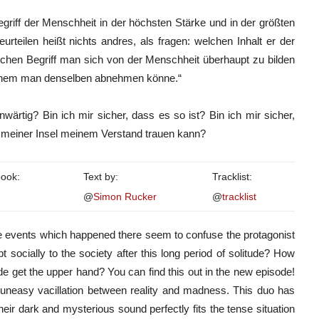
griff der Menschheit in der höchsten Stärke und in der größten
teilen heißt nichts andres, als fragen: welchen Inhalt er der
hen Begriff man sich von der Menschheit überhaupt zu bilden
lchem man denselben abnehmen könne.“
rtig? Bin ich mir sicher, dass es so ist? Bin ich mir sicher,
 meiner Insel meinem Verstand trauen kann?
book:
Text by:
Tracklist:
@
Simon Rucker
@
tracklist
The events which happened there seem to confuse the protagonist
t socially to the society after this long period of solitude? How
de get the upper hand? You can find this out in the new episode!
neasy vacillation between reality and madness. This duo has
their dark and mysterious sound perfectly fits the tense situation