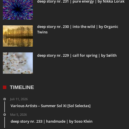
deep story nr. 231 | pure energy | by Nikka Lorak
deep story nr. 230 | into the wild | by Organic
Twins
deep story nr. 229 | call for spring | by Sølíth
TIMELINE
Juli 11, 2026
Various Artists – Summer Sol XI [Sol Selectas]
Mai 5, 2026
deep story nr. 233 | handmade | by Soso Klein