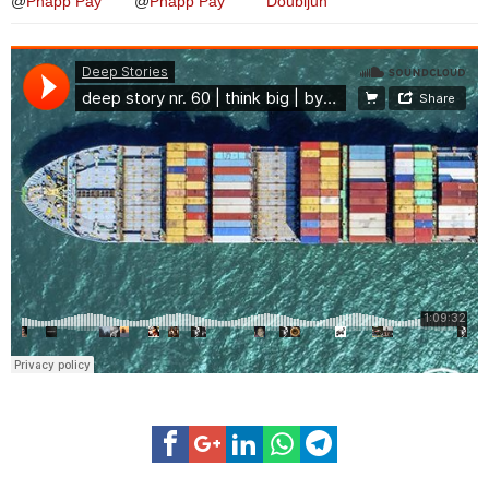
@
Phäpp Pay
@
Phäpp Pay
Doubljuh