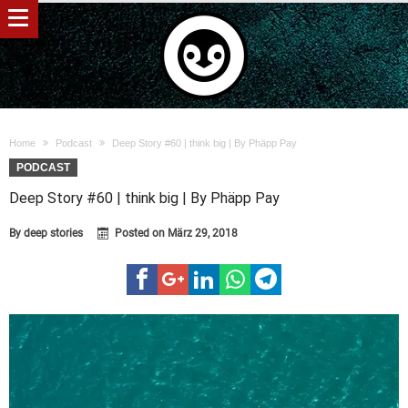
Home
Podcast
Deep Story #60 | think big | By Phäpp Pay
PODCAST
Deep Story #60 | think big | By Phäpp Pay
By
deep stories
Posted on
März 29, 2018