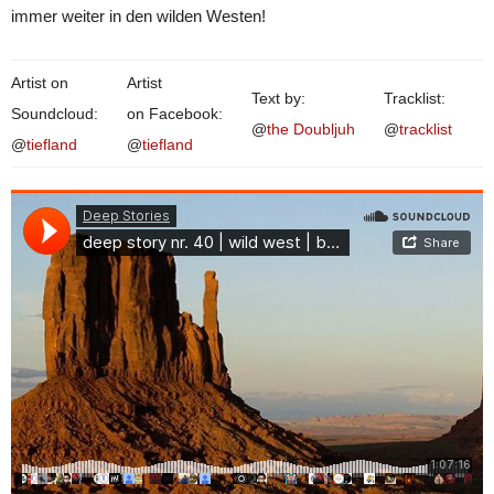
immer weiter in den wilden Westen!
Artist on
Artist
Text by:
Tracklist:
Soundcloud:
on Facebook:
@
the Doubljuh
@
tracklist
@
tiefland
@
tiefland