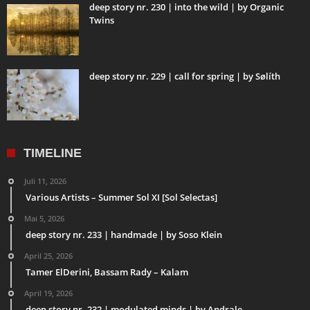
deep story nr. 230 | into the wild | by Organic
Twins
deep story nr. 229 | call for spring | by Sølíth
TIMELINE
Juli 11, 2026
Various Artists – Summer Sol XI [Sol Selectas]
Mai 5, 2026
deep story nr. 233 | handmade | by Soso Klein
April 25, 2026
Tamer ElDerini, Bassam Rady – Kalam
April 19, 2026
deep story nr. 232 | modulated minds | by Andrale