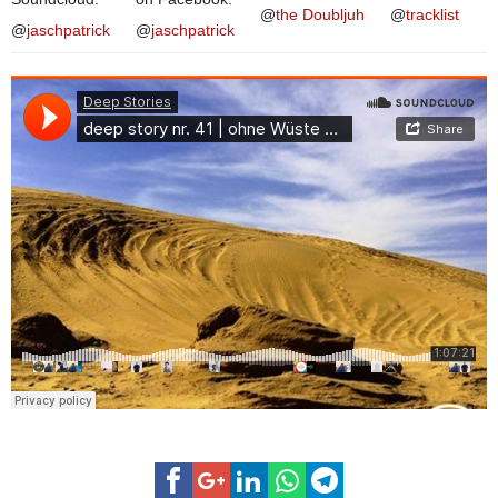
@
the Doubljuh
@
tracklist
@
jaschpatrick
@
jaschpatrick