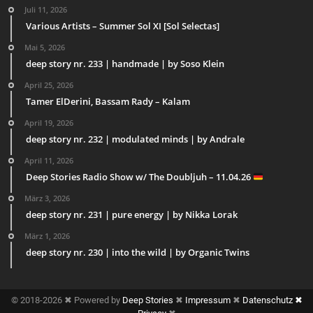
Juli 11, 2026
Various Artists – Summer Sol XI [Sol Selectas]
Mai 5, 2026
deep story nr. 233 | handmade | by Soso Klein
April 25, 2026
Tamer ElDerini, Bassam Rady – Kalam
April 19, 2026
deep story nr. 232 | modulated minds | by Andrale
April 11, 2026
Deep Stories Radio Show w/ The Doubljuh – 11.04.26
März 3, 2026
deep story nr. 231 | pure energy | by Nikka Lorak
März 1, 2026
deep story nr. 230 | into the wild | by Organic Twins
© 2018-2026 ✖ Powered by
Deep Stories
✖
Impressum
✖
Datenschutz ✖